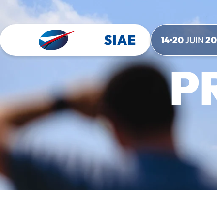
SIAE
14•20
JUIN
20
P